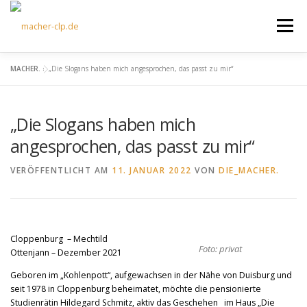
Zum
Inhalt
Menü
springen
MACHER.
»
„Die Slogans haben mich angesprochen, das passt zu mir“
ÜBER UNS
KULTOURFAHRTEN
AKTUELLES
„Die Slogans haben mich
TERMINE
ANGEBOTE
FÖRDERVEREIN
angesprochen, das passt zu mir“
VERÖFFENTLICHT AM
11. JANUAR 2022
VON
DIE_MACHER.
KONTAKT
Cloppenburg – Mechtild
Foto: privat
Ottenjann – Dezember 2021
Geboren im „Kohlenpott“, aufgewachsen in der Nähe von Duisburg und
seit 1978 in Cloppenburg beheimatet, möchte die pensionierte
Studienrätin Hildegard Schmitz, aktiv das Geschehen im Haus „Die