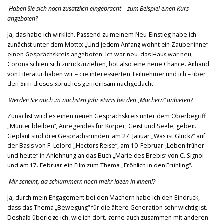
Haben Sie sich noch zusätzlich eingebracht – zum Beispiel einen Kurs
angeboten?
Ja, das habe ich wirklich. Passend zu meinem Neu-Einstieg habe ich
zunächst unter dem Motto: „Und jedem Anfang wohnt ein Zauber inne“
einen Gesprächskreis angeboten: Ich war neu, das Haus war neu,
Corona schien sich zurückzuziehen, bot also eine neue Chance. Anhand
von Literatur haben wir – die interessierten Teilnehmer und ich – über
den Sinn dieses Spruches gemeinsam nachgedacht.
Werden Sie auch im nächsten Jahr etwas bei den „Machern“ anbieten?
Zunächst wird es einen neuen Gesprächskreis unter dem Oberbegriff
„Munter bleiben“, Anregendes für Körper, Geist und Seele, geben.
Geplant sind drei Gesprächsrunden: am 27. Januar „Was ist Glück?“ auf
der Basis von F. Lelord „Hectors Reise“, am 10. Februar „Leben früher
und heute“ in Anlehnung an das Buch „Marie des Brebis“ von C. Signol
und am 17. Februar ein Film zum Thema „Fröhlich in den Frühling“.
Mir scheint, da schlummern noch mehr Ideen in Ihnen!?
Ja, durch mein Engagement bei den Machern habe ich den Eindruck,
dass das Thema „Bewegung“ für die ältere Generation sehr wichtig ist.
Deshalb überlege ich, wie ich dort, gerne auch zusammen mit anderen