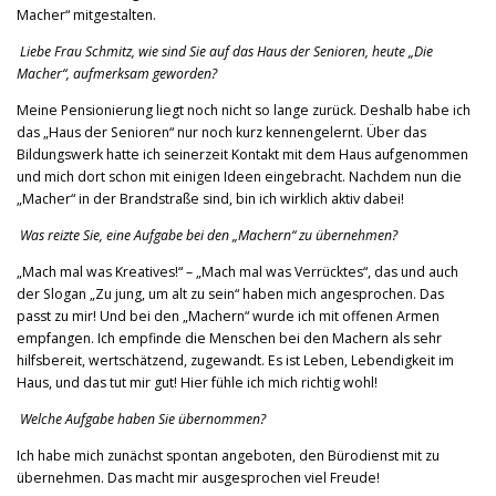
Macher“ mitgestalten.
Liebe Frau Schmitz, wie sind Sie auf das Haus der Senioren, heute „Die
Macher“, aufmerksam geworden?
Meine Pensionierung liegt noch nicht so lange zurück. Deshalb habe ich
das „Haus der Senioren“ nur noch kurz kennengelernt. Über das
Bildungswerk hatte ich seinerzeit Kontakt mit dem Haus aufgenommen
und mich dort schon mit einigen Ideen eingebracht. Nachdem nun die
„Macher“ in der Brandstraße sind, bin ich wirklich aktiv dabei!
Was reizte Sie, eine Aufgabe bei den „Machern“ zu übernehmen?
„Mach mal was Kreatives!“ – „Mach mal was Verrücktes“, das und auch
der Slogan „Zu jung, um alt zu sein“ haben mich angesprochen. Das
passt zu mir! Und bei den „Machern“ wurde ich mit offenen Armen
empfangen. Ich empfinde die Menschen bei den Machern als sehr
hilfsbereit, wertschätzend, zugewandt. Es ist Leben, Lebendigkeit im
Haus, und das tut mir gut! Hier fühle ich mich richtig wohl!
Welche Aufgabe haben Sie übernommen?
Ich habe mich zunächst spontan angeboten, den Bürodienst mit zu
übernehmen. Das macht mir ausgesprochen viel Freude!