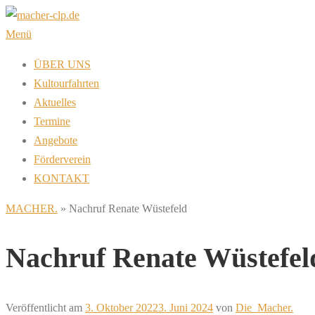
Zum
Inhalt
Menü
springen
ÜBER UNS
Kultourfahrten
Aktuelles
Termine
Angebote
Förderverein
KONTAKT
MACHER.
»
Nachruf Renate Wüstefeld
Nachruf Renate Wüstefel
Veröffentlicht am
3. Oktober 2022
3. Juni 2024
von
Die_Macher.