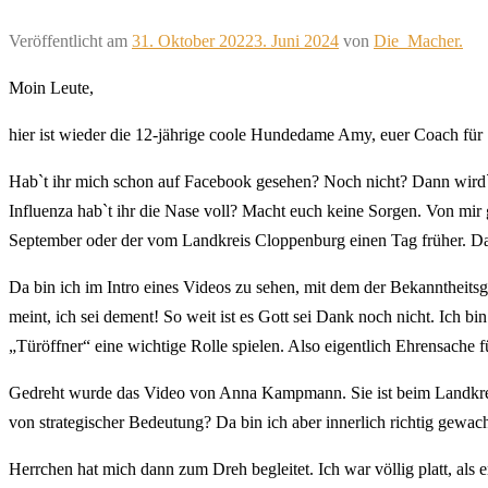
Veröffentlicht am
31. Oktober 2022
3. Juni 2024
von
Die_Macher.
Moin Leute,
hier ist wieder die 12-jährige coole Hundedame Amy, euer Coach fü
Hab`t ihr mich schon auf Facebook gesehen? Noch nicht? Dann wird`s 
Influenza hab`t ihr die Nase voll? Macht euch keine Sorgen. Von mir
September oder der vom Landkreis Cloppenburg einen Tag früher. Da
Da bin ich im Intro eines Videos zu sehen, mit dem der Bekanntheits
meint, ich sei dement! So weit ist es Gott sei Dank noch nicht. Ich
„Türöffner“ eine wichtige Rolle spielen. Also eigentlich Ehrensache 
Gedreht wurde das Video von Anna Kampmann. Sie ist beim Landkreis
von strategischer Bedeutung? Da bin ich aber innerlich richtig gewac
Herrchen hat mich dann zum Dreh begleitet. Ich war völlig platt, als