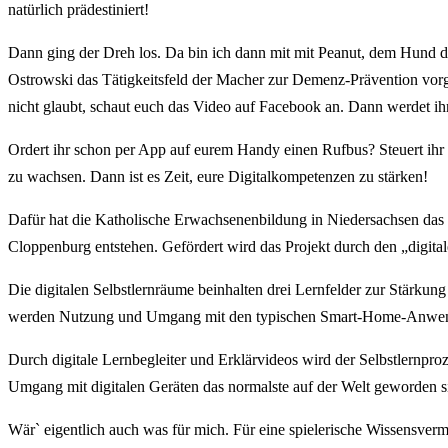
natürlich prädestiniert!
Dann ging der Dreh los. Da bin ich dann mit mit Peanut, dem Hund der
Ostrowski das Tätigkeitsfeld der Macher zur Demenz-Prävention vorges
nicht glaubt, schaut euch das Video auf Facebook an. Dann werdet ihr
Ordert ihr schon per App auf eurem Handy einen Rufbus? Steuert ihr
zu wachsen. Dann ist es Zeit, eure Digitalkompetenzen zu stärken!
Dafür hat die Katholische Erwachsenenbildung in Niedersachsen das 
Cloppenburg entstehen. Gefördert wird das Projekt durch den „digit
Die digitalen Selbstlernräume beinhalten drei Lernfelder zur Stärkun
werden Nutzung und Umgang mit den typischen Smart-Home-Anwendu
Durch digitale Lernbegleiter und Erklärvideos wird der Selbstlernpr
Umgang mit digitalen Geräten das normalste auf der Welt geworden si
Wär` eigentlich auch was für mich. Für eine spielerische Wissensverm