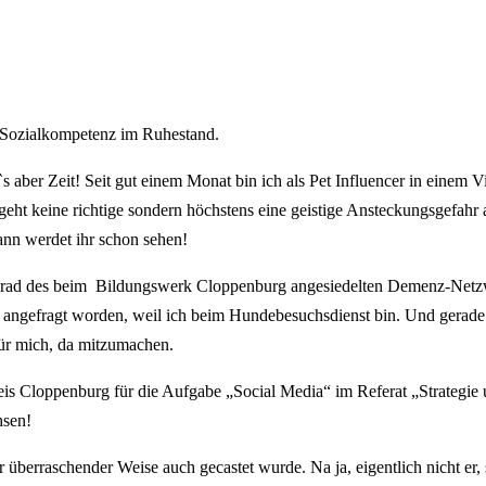
r Sozialkompetenz im Ruhestand.
aber Zeit! Seit gut einem Monat bin ich als Pet Influencer in einem 
 geht keine richtige sondern höchstens eine geistige Ansteckungsgefah
nn werdet ihr schon sehen!
grad des beim Bildungswerk Cloppenburg angesiedelten Demenz-Netzwerk
 bin angefragt worden, weil ich beim Hundebesuchsdienst bin. Und gera
für mich, da mitzumachen.
 Cloppenburg für die Aufgabe „Social Media“ im Referat „Strategie un
hsen!
 er überraschender Weise auch gecastet wurde. Na ja, eigentlich nicht e