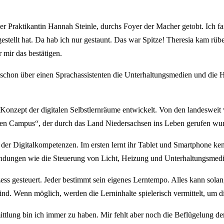
 Praktikantin Hannah Steinle, durchs Foyer der Macher getobt. Ich fand 
tellt hat. Da hab ich nur gestaunt. Das war Spitze! Theresia kam rübe
 mir das bestätigen.
 schon über einen Sprachassistenten die Unterhaltungsmedien und die H
Konzept der digitalen Selbstlernräume entwickelt. Von den landesweit
alen Campus“, der durch das Land Niedersachsen ins Leben gerufen wu
g der Digitalkompetenzen. Im ersten lernt ihr Tablet und Smartphone ke
ngen wie die Steuerung von Licht, Heizung und Unterhaltungsmedie
ozess gesteuert. Jeder bestimmt sein eigenes Lerntempo. Alles kann so
nd. Wenn möglich, werden die Lerninhalte spielerisch vermittelt, um d
ittlung bin ich immer zu haben. Mir fehlt aber noch die Beflügelung d