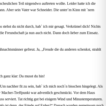
cheulichen Teil nirgendwo auftreten wollte. Leider hatte ich die
kann. Aber sein Vater war Schneider. Die unter`m Kinn mit `nem
 stehst du nicht durch, hab` ich mir gesagt. Verkrümel dich! Nichts
die Freundschaft ja nun auch nicht. Dann doch lieber zum Einsatz.
hnachtsmänner gefreut. Ja, „Freude die du anderen schenkst, strahlt
ch ganz klar: Da musst du hin!
m nachher fit zu sein, hab` ich mich noch`n bisschen hingelegt. Als
Der Macher-Treffpunkt war adventlich geschmückt. Vor dem Haus
 serviert. Tat richtig gut bei eisigem Wind und Minustemperaturen.
 „Wo ist denn, der Friede auf Erden?“ Danach wurden gemeinsam noch