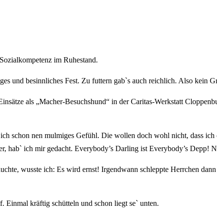
r Sozialkompetenz im Ruhestand.
es und besinnliches Fest. Zu futtern gab`s auch reichlich. Also kein 
Einsätze als „Macher-Besuchshund“ in der Caritas-Werkstatt Cloppenbur
 ich schon nen mulmiges Gefühl. Die wollen doch wohl nicht, dass ich
r, hab` ich mir gedacht. Everybody’s Darling ist Everybody’s Depp! Ni
auchte, wusste ich: Es wird ernst! Irgendwann schleppte Herrchen dan
. Einmal kräftig schütteln und schon liegt se` unten.