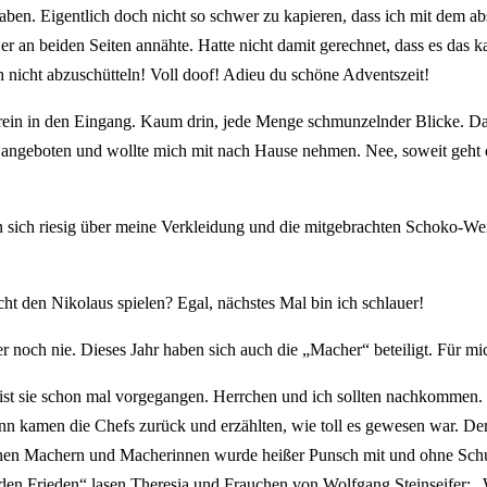
ben. Eigentlich doch nicht so schwer zu kapieren, dass ich mit dem abs
r an beiden Seiten annähte. Hatte nicht damit gerechnet, dass es das 
nicht abzuschütteln! Voll doof! Adieu du schöne Adventszeit!
t rein in den Eingang. Kaum drin, jede Menge schmunzelnder Blicke. Das
yl angeboten und wollte mich mit nach Hause nehmen. Nee, soweit geht 
en sich riesig über meine Verkleidung und die mitgebrachten Schoko-Wei
ht den Nikolaus spielen? Egal, nächstes Mal bin ich schlauer!
 noch nie. Dieses Jahr haben sich auch die „Macher“ beteiligt. Für mi
st sie schon mal vorgegangen. Herrchen und ich sollten nachkommen. U
ann kamen die Chefs zurück und erzählten, wie toll es gewesen war. 
hen Machern und Macherinnen wurde heißer Punsch mit und ohne Schuss
den Frieden“ lasen Theresia und Frauchen von Wolfgang Steinseifer: