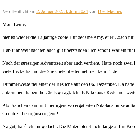
Veröffentlicht am
2. Januar 2023
3. Juni 2024
von
Die_Macher.
Moin Leute,
hier ist wieder die 12-jährige coole Hundedame Amy, euer Coach fü
Hab`t ihr Weihnachten auch gut überstanden? Ich schon! War ein ruhig
Nach der stressigen Adventszeit aber auch verdient. Hatte noch zwei 
viele Leckerlis und die Streicheleinheiten nehmen kein Ende.
Dummerweise fiel einer der Besuche auf den 06. Dezember. Da hatte
ankommen, haben die Chefs gesagt. Ich als Nikolaus? Redet nur weite
Als Frauchen dann mit ’ner irgendwo ergatterten Nikolausmütze auft
Geradezu besorgniserregend!
Na gut, hab` ich mir gedacht. Die Mütze bleibt nicht lange auf`m Kopf