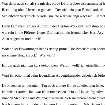
War dann auch so, als sie mir das blöde Ding probeweise aufgesetzt ha
Rechnung ohne Herrchen gemacht. Der trieb ein paar Bänzel auf, die e
Schleifchen verknotete Nikolausmütze war wie angewachsen. Einfach 
Dann kam mein großer Auftritt in der Caritas-Werkstatt. Voll drapier
wie rein in die Pförtner-Loge. Dort hat mir ein freundlicher Herr As
Also Augen zu und durch!
Wider aller Erwartungen lief es richtig prima. Die Beschäftigten hab
ins eigene Herz zurück“. Wie wahr!
Ich bin auch nicht zu kurz gekommen. Warum wollt` ich eigentlich nic
Wart ihr schon mal beim lebendigen Adventskalender dabei? Ich bisher
Da Frauchen an besagtem Tag noch andere Dinge zu erledigen hatte, i
ich wieder aufwachte, war ich mutterseelenallein zu Hause. Irgendw
standen Stehtische mit Weihnachtskeksen. Von mehreren ehrenamtlic
Nach einem Intro mit dem Lied von Udo Lindenberg, „Wir ziehen in 