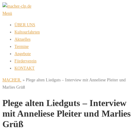
Zum
Inhalt
Menü
springen
ÜBER UNS
Kultourfahrten
Aktuelles
Termine
Angebote
Förderverein
KONTAKT
MACHER.
»
Plege alten Liedguts – Interview mit Anneliese Pleiter und
Marlies Grüß
Plege alten Liedguts – Interview
mit Anneliese Pleiter und Marlies
Grüß