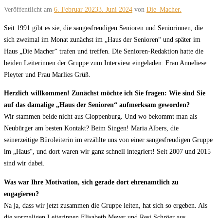
Veröffentlicht am
6. Februar 2023
3. Juni 2024
von
Die_Macher.
Seit 1991 gibt es sie, die sangesfreudigen Senioren und Seniorinnen, die
sich zweimal im Monat zunächst im „Haus der Senioren“ und später im
Haus „Die Macher“ trafen und treffen. Die Senioren-Redaktion hatte die
beiden Leiterinnen der Gruppe zum Interview eingeladen: Frau Anneliese
Pleyter und Frau Marlies Grüß.
Herzlich willkommen! Zunächst möchte ich Sie fragen: Wie sind Sie
auf das damalige „Haus der Senioren“ aufmerksam geworden?
Wir stammen beide nicht aus Cloppenburg. Und wo bekommt man als
Neubürger am besten Kontakt? Beim Singen! Maria Albers, die
seinerzeitige Büroleiterin im erzählte uns von einer sangesfreudigen Gruppe
im „Haus“, und dort waren wir ganz schnell integriert! Seit 2007 und 2015
sind wir dabei.
Was war Ihre Motivation, sich gerade dort ehrenamtlich zu
engagieren?
Na ja, dass wir jetzt zusammen die Gruppe leiten, hat sich so ergeben. Als
die vormaligen Leiterinnen Elisabeth Meyer und Resi Schröer aus