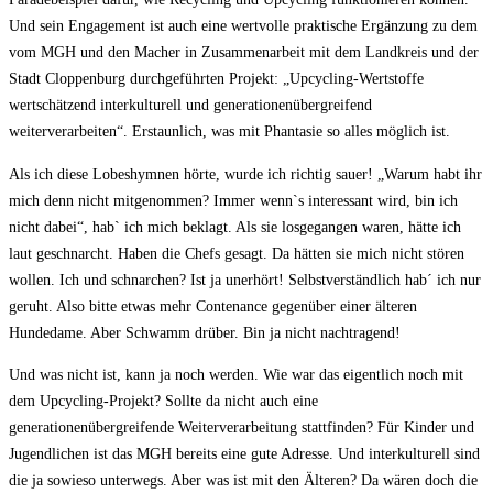
Und sein Engagement ist auch eine wertvolle praktische Ergänzung zu dem
vom MGH und den Macher in Zusammenarbeit mit dem Landkreis und der
Stadt Cloppenburg durchgeführten Projekt: „Upcycling-Wertstoffe
wertschätzend interkulturell und generationenübergreifend
weiterverarbeiten“. Erstaunlich, was mit Phantasie so alles möglich ist.
Als ich diese Lobeshymnen hörte, wurde ich richtig sauer! „Warum habt ihr
mich denn nicht mitgenommen? Immer wenn`s interessant wird, bin ich
nicht dabei“, hab` ich mich beklagt. Als sie losgegangen waren, hätte ich
laut geschnarcht. Haben die Chefs gesagt. Da hätten sie mich nicht stören
wollen. Ich und schnarchen? Ist ja unerhört! Selbstverständlich hab´ ich nur
geruht. Also bitte etwas mehr Contenance gegenüber einer älteren
Hundedame. Aber Schwamm drüber. Bin ja nicht nachtragend!
Und was nicht ist, kann ja noch werden. Wie war das eigentlich noch mit
dem Upcycling-Projekt? Sollte da nicht auch eine
generationenübergreifende Weiterverarbeitung stattfinden? Für Kinder und
Jugendlichen ist das MGH bereits eine gute Adresse. Und interkulturell sind
die ja sowieso unterwegs. Aber was ist mit den Älteren? Da wären doch die