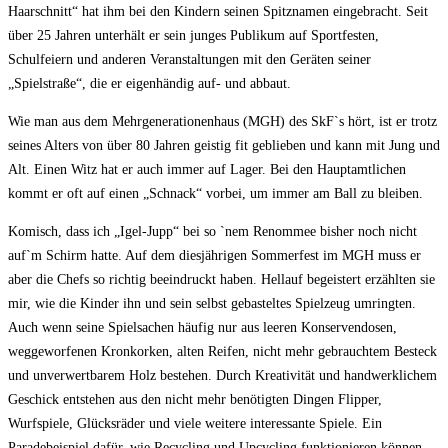
Haarschnitt“ hat ihm bei den Kindern seinen Spitznamen eingebracht. Seit
über 25 Jahren unterhält er sein junges Publikum auf Sportfesten,
Schulfeiern und anderen Veranstaltungen mit den Geräten seiner
„Spielstraße“, die er eigenhändig auf- und abbaut.
Wie man aus dem Mehrgenerationenhaus (MGH) des SkF`s hört, ist er trotz
seines Alters von über 80 Jahren geistig fit geblieben und kann mit Jung und
Alt. Einen Witz hat er auch immer auf Lager. Bei den Hauptamtlichen
kommt er oft auf einen „Schnack“ vorbei, um immer am Ball zu bleiben.
Komisch, dass ich „Igel-Jupp“ bei so `nem Renommee bisher noch nicht
auf`m Schirm hatte. Auf dem diesjährigen Sommerfest im MGH muss er
aber die Chefs so richtig beeindruckt haben. Hellauf begeistert erzählten sie
mir, wie die Kinder ihn und sein selbst gebasteltes Spielzeug umringten.
Auch wenn seine Spielsachen häufig nur aus leeren Konservendosen,
weggeworfenen Kronkorken, alten Reifen, nicht mehr gebrauchtem Besteck
und unverwertbarem Holz bestehen. Durch Kreativität und handwerklichem
Geschick entstehen aus den nicht mehr benötigten Dingen Flipper,
Wurfspiele, Glücksräder und viele weitere interessante Spiele. Ein
Paradebeispiel dafür, wie Recycling und Upcycling funktionieren können.