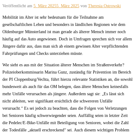
Veröffentlicht am
5. März 2025
5. März 2025
von
Theresia Ostrowski
Mobilität im Alter ist sehr bedeutsam für die Teilnahme am
gesellschaftlichen Leben und besonders in ländlichen Regionen wie dem
Oldenburger Münsterland ist man gerade als älterer Mensch immer noch
häufig auf das Auto angewiesen. Doch in Umfragen sprechen sich vor allem
Jüngere dafür aus, dass man sich ab einem gewissen Alter verpflichtenden
Fahrprüfungen und Checks unterziehen müsste.
Wie sieht es aus mit der Situation älterer Menschen im Straßenverkehr?
Polizeioberkommissarin Marina Gunz, zuständig für Prävention im Bereich
der PI Cloppenburg/Vechta, führt hierzu relevante Statistiken an, die sowohl
bundesweit als auch für das OM belegen, dass ältere Menschen keinesfalls
mehr Unfälle verursachen als jüngere. Außerdem sagt sie: „Es lässt sich
nicht ableiten, wer signifikant ersichtlich die schwereren Unfälle
verursacht.“ Es sei jedoch zu beachten, dass die Folgen von Verletzungen
bei Senioren häufig schwerwiegender seien. Auffällig seien in letzter Zeit
die Pedelec/E-Bike-Unfälle mit Beteiligung von Senioren, wobei die Zahl
der Todesfälle „aktuell erschreckend“ sei. Auch diesem wichtigen Problem