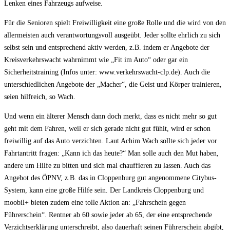
Lenken eines Fahrzeugs aufweise.
Für die Senioren spielt Freiwilligkeit eine große Rolle und die wird von den
allermeisten auch verantwortungsvoll ausgeübt. Jeder sollte ehrlich zu sich
selbst sein und entsprechend aktiv werden, z.B. indem er Angebote der
Kreisverkehrswacht wahrnimmt wie „Fit im Auto“ oder gar ein
Sicherheitstraining (Infos unter: www.verkehrswacht-clp.de). Auch die
unterschiedlichen Angebote der „Macher“, die Geist und Körper trainieren,
seien hilfreich, so Wach.
Und wenn ein älterer Mensch dann doch merkt, dass es nicht mehr so gut
geht mit dem Fahren, weil er sich gerade nicht gut fühlt, wird er schon
freiwillig auf das Auto verzichten. Laut Achim Wach sollte sich jeder vor
Fahrtantritt fragen: „Kann ich das heute?“ Man solle auch den Mut haben,
andere um Hilfe zu bitten und sich mal chauffieren zu lassen. Auch das
Angebot des ÖPNV, z.B. das in Cloppenburg gut angenommene Citybus-
System, kann eine große Hilfe sein. Der Landkreis Cloppenburg und
moobil+ bieten zudem eine tolle Aktion an: „Fahrschein gegen
Führerschein“. Rentner ab 60 sowie jeder ab 65, der eine entsprechende
Verzichtserklärung unterschreibt, also dauerhaft seinen Führerschein abgibt,