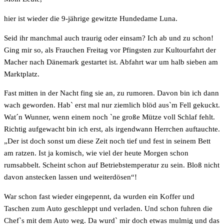
hier ist wieder die 9-jährige gewitzte Hundedame Luna.
Seid ihr manchmal auch traurig oder einsam? Ich ab und zu schon!
Ging mir so, als Frauchen Freitag vor Pfingsten zur Kultourfahrt der
Macher nach Dänemark gestartet ist. Abfahrt war um halb sieben am
Marktplatz.
Fast mitten in der Nacht fing sie an, zu rumoren. Davon bin ich dann
wach geworden. Hab` erst mal nur ziemlich blöd aus`m Fell gekuckt.
Wat´n Wunner, wenn einem noch `ne große Mütze voll Schlaf fehlt.
Richtig aufgewacht bin ich erst, als irgendwann Herrchen auftauchte.
„Der ist doch sonst um diese Zeit noch tief und fest in seinem Bett
am ratzen. Ist ja komisch, wie viel der heute Morgen schon
rumsabbelt. Scheint schon auf Betriebstemperatur zu sein. Bloß nicht
davon anstecken lassen und weiterdösen“!
War schon fast wieder eingepennt, da wurden ein Koffer und
Taschen zum Auto geschleppt und verladen. Und schon fuhren die
Chef`s mit dem Auto weg. Da wurd` mir doch etwas mulmig und das