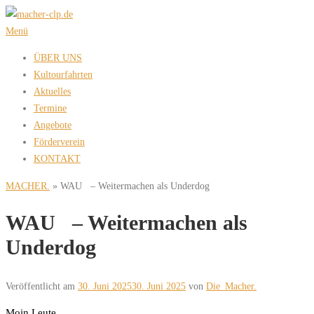
Zum
Inhalt
Menü
springen
ÜBER UNS
Kultourfahrten
Aktuelles
Termine
Angebote
Förderverein
KONTAKT
MACHER.
»
WAU – Weitermachen als Underdog
WAU – Weitermachen als
Underdog
Veröffentlicht am
30. Juni 2025
30. Juni 2025
von
Die_Macher.
Moin Leute,