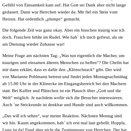
Gefühl von Einsamkeit kam auf. Hat Gott sei Dank aber nicht lange
gedauert. Dann war Herrchen wieder da. Mir fiel ein Stein vom
Herzen. Hat ordentlich „plumps“ gemacht.
Die folgende Zeit war ganz okay. Aber ein bisschen traurig war ich
doch. Frauchen fehlte im Rudel. Wie hab` ich mich gefreut, als sie
am Dienstag wieder Zuhause war!
Meine Frage am nächsten Tag: „Was tun eigentlich die Macher, um
traurigen und einsamen älteren Menschen zu helfen“? Die Chefin hat
mir dann erklärt, dass es dafür den „Klönschnack“ gibt. Der wird
von Marianne Pohlmann betreut und findet jeden Montagnachmittag
ab 15.00 Uhr in der Klönecke im Eingangsbereich bei den Machern
statt. Bei Kaffee und Plätzchen ist ein Plausch über „Gott und die
Welt“ möglich. Je nachdem wofür sich die Besucher interessieren.
Auch `ne Strickrunde ist denkbar und Hunde sind auch willkommen.
„Das will ich sehen“, war meine Reaktion. Nächsten Montag sind
wir hin. Kaum angekommen, hab´ ich erst mal laut gebellt. Hoppla,
Luna ist da! Fand aber nicht die Zustimmung von Herrchen. Der hat