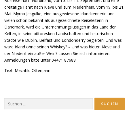
Busreise nach Nordirland, vom 3. bis 11. September, und eine
dreitätige Fahrt nach Kleve und zum Niederrhein, vom 19. bis 21.
Mai. Myrna Jesgulke, eine ausgewiesene Irlandkennerin und
vielen schon bekannt als ausgezeichnete Reiseleiterin in
Dänemark, wird die Unternehmungslustigen in das Land der
Kelten, in seine pittoresken Landschaften und historischen
Städte wie Dublin, Belfast und Londonderry begleiten. Und was
wäre Irland ohne seinen Whiskey? – Und was bieten Kleve und
der Niederrhein außer Wein? Lassen Sie sich informieren.
Anmeldungen bitte unter 04471 87688
Text: Mechtild Ottenjann
Suchen
nach: