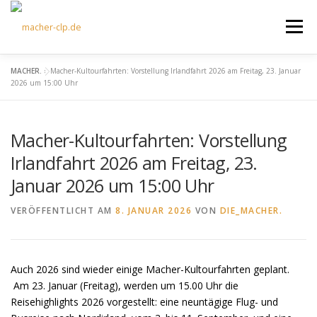
Zum
Inhalt
Menü
springen
MACHER.
»
Macher-Kultourfahrten: Vorstellung Irlandfahrt 2026 am Freitag, 23. Januar
ÜBER UNS
KULTOURFAHRTEN
AKTUELLES
2026 um 15:00 Uhr
Macher-Kultourfahrten: Vorstellung
TERMINE
ANGEBOTE
FÖRDERVEREIN
Irlandfahrt 2026 am Freitag, 23.
Januar 2026 um 15:00 Uhr
KONTAKT
VERÖFFENTLICHT AM
8. JANUAR 2026
VON
DIE_MACHER.
Auch 2026 sind wieder einige Macher-Kultourfahrten geplant.
Am 23. Januar (Freitag), werden um 15.00 Uhr die
Reisehighlights 2026 vorgestellt: eine neuntägige Flug- und