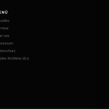
ENÜ
tuelles
rmine
er uns
pressum
tenschutz
kie-Richtlinie (EU)