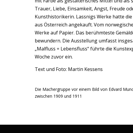
mit Farbe als gestalterisches Mittel und al
Trauer, Liebe, Einsamkeit, Angst, Freude o
Kunsthistorikerin. Lassnigs Werke hatte di
aus Österreich angekauft. Vom norwegischen
Werke auf Papier. Das berühmteste Gemälde 
bewundern. Die Ausstellung umfasst insgesa
„Malfluss = Lebensfluss“ führte die Kunstex
Woche zuvor ein.
Text und Foto: Martin Kessens
Die Machergruppe vor einem Bild von Edvard Munc
zwischen 1909 und 1911