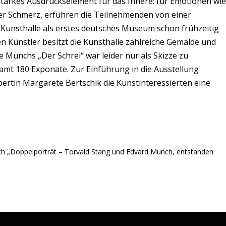
s starkes Ausdruckselement für das Innere: für Emotionen wie
der Schmerz, erfuhren die Teilnehmenden von einer
e Kunsthalle als erstes deutsches Museum schon frühzeitig
 Künstler besitzt die Kunsthalle zahlreiche Gemälde und
Munchs „Der Schrei“ war leider nur als Skizze zu
mt 180 Exponate. Zur Einführung in die Ausstellung
pertin Margarete Bertschik die Kunstinteressierten eine
h „Doppelporträt – Torvald Stang und Edvard Munch, entstanden