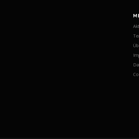
M
Ak
Te
Üb
Im
Da
Coo