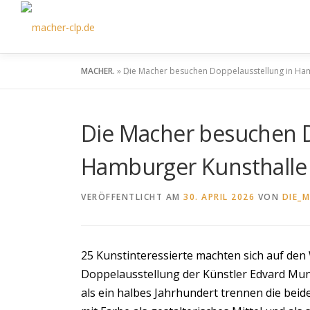
Zum
Inhalt
springen
MACHER.
»
Die Macher besuchen Doppelausstellung in Ha
Die Macher besuchen D
Hamburger Kunsthalle
VERÖFFENTLICHT AM
30. APRIL 2026
VON
DIE_M
25 Kunstinteressierte machten sich auf den
Doppelausstellung der Künstler Edvard Mun
als ein halbes Jahrhundert trennen die beid