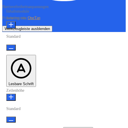
Barrierefreiheitsanpassungen
Inhaltsmodule
Präsentiert von
OneTap
Schriftgröße
Werkzeugleiste ausblenden
Standard
Lesbare Schrift
Zeilenhöhe
Standard