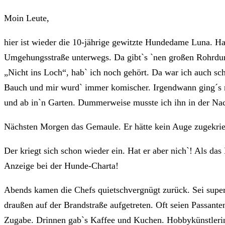
Moin Leute,
hier ist wieder die 10-jährige gewitzte Hundedame Luna. Ha
Umgehungsstraße unterwegs. Da gibt`s `nen großen Rohrdurc
„Nicht ins Loch“, hab` ich noch gehört. Da war ich auch sc
Bauch und mir wurd` immer komischer. Irgendwann ging´s ni
und ab in`n Garten. Dummerweise musste ich ihn in der Nac
Nächsten Morgen das Gemaule. Er hätte kein Auge zugekriegt
Der kriegt sich schon wieder ein. Hat er aber nich`! Als d
Anzeige bei der Hunde-Charta!
Abends kamen die Chefs quietschvergnügt zurück. Sei sup
draußen auf der Brandstraße aufgetreten. Oft seien Passant
Zugabe. Drinnen gab`s Kaffee und Kuchen. Hobbykünstlerin