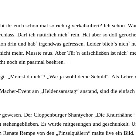
bt ihr euch schon mal so richtig verkalkuliert? Ich schon. 
hlass. Darf ich natürlich nich` rein. Hat aber so doll gero
hon drin und hab` irgendwas gefressen. Leider blieb`s nich` 
cht mehr. Musste raus. Aber Tür`n aufschließen ist nich` me
ht noch ein paarmal beehren.
. „Meinst du ich“? „War ja wohl deine Schuld“. Als Lehre da
as Macher-Event am „Heldensamstag“ anstand, sind die einfach 
er gewesen. Der Cloppenburger Shantychor „Die Knurrhähne
en stehengeblieben. Es wurde mitgesungen und geschunkelt. Un
 Renate Rempe von den „Pinselquälern“ malte live ein Bild