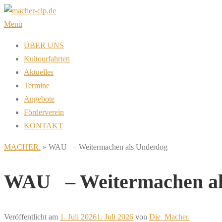
Zum
Inhalt
Menü
springen
ÜBER UNS
Kultourfahrten
Aktuelles
Termine
Angebote
Förderverein
KONTAKT
MACHER.
»
WAU – Weitermachen als Underdog
WAU – Weitermachen al
Veröffentlicht am
1. Juli 2026
1. Juli 2026
von
Die_Macher.