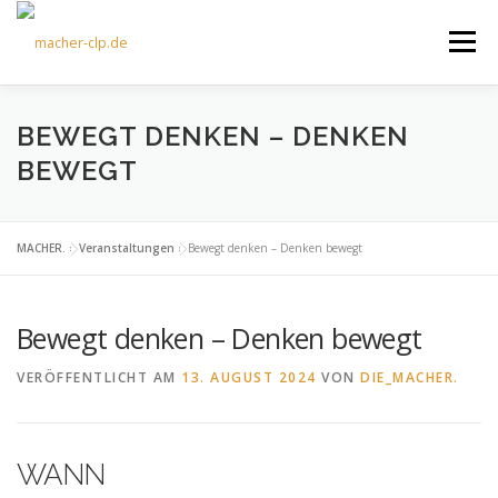
Zum
Inhalt
Menü
springen
ÜBER UNS
KULTOURFAHRTEN
AKTUELLES
BEWEGT DENKEN – DENKEN
BEWEGT
TERMINE
ANGEBOTE
FÖRDERVEREIN
MACHER.
»
Veranstaltungen
»
Bewegt denken – Denken bewegt
KONTAKT
Bewegt denken – Denken bewegt
VERÖFFENTLICHT AM
13. AUGUST 2024
VON
DIE_MACHER.
WANN