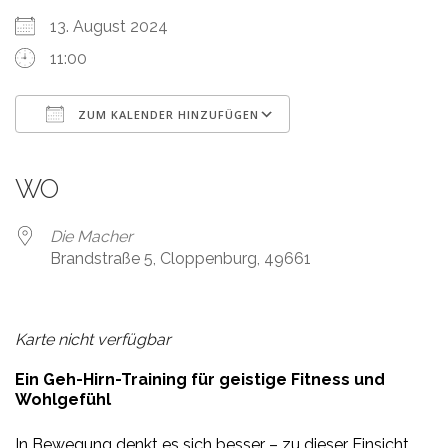
13. August 2024
11:00
ZUM KALENDER HINZUFÜGEN
ICS herunterladen
Google Kalender
iCalendar
Office 365
Outlook Live
WO
Die Macher
Brandstraße 5, Cloppenburg, 49661
Karte nicht verfügbar
Ein Geh-Hirn-Training für geistige Fitness und
Wohlgefühl
In Bewegung denkt es sich besser – zu dieser Einsicht