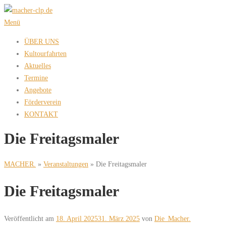
Zum
Inhalt
Menü
springen
ÜBER UNS
Kultourfahrten
Aktuelles
Termine
Angebote
Förderverein
KONTAKT
Die Freitagsmaler
MACHER.
»
Veranstaltungen
»
Die Freitagsmaler
Die Freitagsmaler
Veröffentlicht am
18. April 2025
31. März 2025
von
Die_Macher.