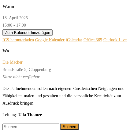
Wann
18. April 2025
15:00 - 17:00
Zum Kalender hinzufügen
ICS herunterladen
Google Kalender
iCalendar
Office 365
Outlook Live
Wo
Die Macher
Brandstraße 5, Cloppenburg
Karte nicht verfügbar
Die
T
eil
neh
men
den
sol
len
nach
ei
ge
nen
künst
le
ri
schen
Nei
gun
gen
und
F
ä
hig
kei
ten
ma
len
und
ge
stal
ten
und
die
per
sön
li
che
K
r
ea
ti
vi
tät
zum
A
us
druck
brin
gen.
Leitung:
Ulla Thomee
Suchen
nach: