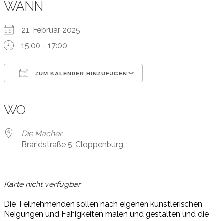
WANN
21. Februar 2025
15:00 - 17:00
ZUM KALENDER HINZUFÜGEN
ICS herunterladen
Google Kalender
iCalendar
Office 365
Outlook Live
WO
Die Macher
Brandstraße 5, Cloppenburg
Karte nicht verfügbar
Die
T
eil
neh
men
den
sol
len
nach
ei
ge
nen
künst
le
ri
schen
Nei
gun
gen
und
F
ä
hig
kei
ten
ma
len
und
ge
stal
ten
und
die