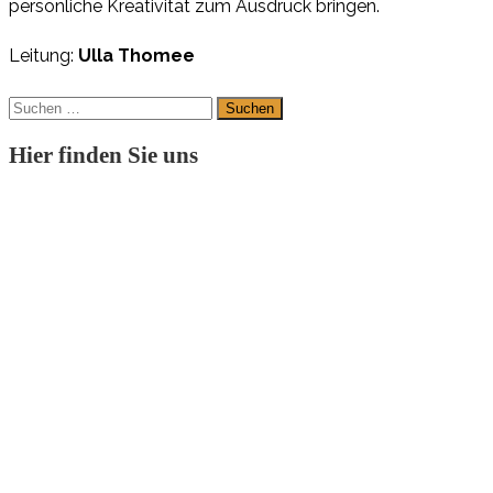
per
sön
li
che
K
r
ea
ti
vi
tät
zum
A
us
druck
brin
gen.
Leitung:
Ulla Thomee
Suchen
nach:
Hier finden Sie uns