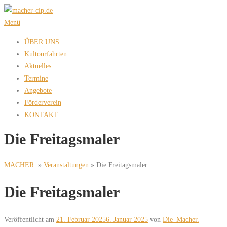
Zum
Inhalt
Menü
springen
ÜBER UNS
Kultourfahrten
Aktuelles
Termine
Angebote
Förderverein
KONTAKT
Die Freitagsmaler
MACHER.
»
Veranstaltungen
»
Die Freitagsmaler
Die Freitagsmaler
Veröffentlicht am
21. Februar 2025
6. Januar 2025
von
Die_Macher.