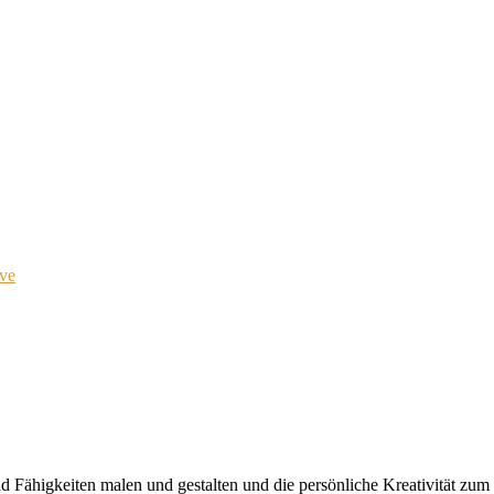
ve
nd
F
ä
hig
kei
ten
ma
len
und
ge
stal
ten
und
die
per
sön
li
che
K
r
ea
ti
vi
tät
zum