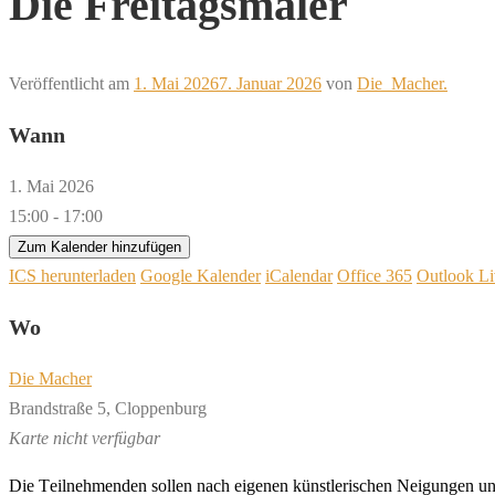
Die Freitagsmaler
Veröffentlicht am
1. Mai 2026
7. Januar 2026
von
Die_Macher.
Wann
1. Mai 2026
15:00 - 17:00
Zum Kalender hinzufügen
ICS herunterladen
Google Kalender
iCalendar
Office 365
Outlook Li
Wo
Die Macher
Brandstraße 5, Cloppenburg
Karte nicht verfügbar
Die
T
eil
neh
men
den
sol
len
nach
ei
ge
nen
künst
le
ri
schen
Nei
gun
gen
u