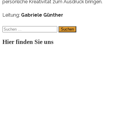
per
sön
li
che
K
r
ea
ti
vi
tät
zum
A
us
druck
brin
gen.
Leitung:
Gabriele Günther
Suchen
nach:
Hier finden Sie uns