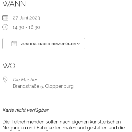
WANN
27. Juni 2023
14:30 - 16:30
ZUM KALENDER HINZUFÜGEN
ICS herunterladen
Google Kalender
iCalendar
Office 365
Outlook Live
WO
Die Macher
Brandstraße 5, Cloppenburg
Karte nicht verfügbar
Die
T
eil
neh
men
den
sol
len
nach
ei
ge
nen
künst
le
ri
schen
Nei
gun
gen
und
F
ä
hig
kei
ten
ma
len
und
ge
stal
ten
und
die