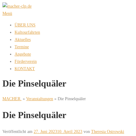
Zum
Inhalt
Menü
springen
ÜBER UNS
Kultourfahrten
Aktuelles
Termine
Angebote
Förderverein
KONTAKT
Die Pinselquäler
MACHER.
»
Veranstaltungen
»
Die Pinselquäler
Die Pinselquäler
Veröffentlicht am
27. Juni 2023
10. April 2023
von
Theresia Ostrowski