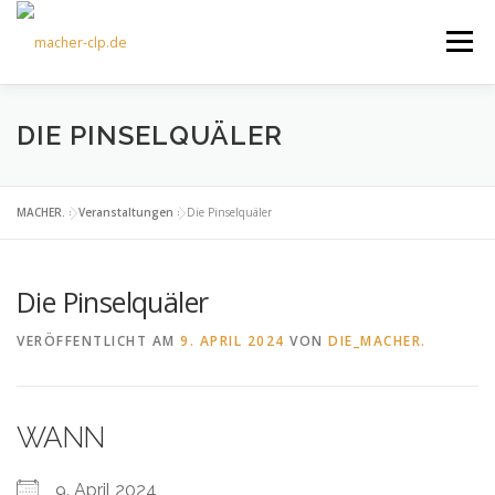
Zum
Inhalt
Menü
springen
ÜBER UNS
KULTOURFAHRTEN
AKTUELLES
DIE PINSELQUÄLER
TERMINE
ANGEBOTE
FÖRDERVEREIN
MACHER.
»
Veranstaltungen
»
Die Pinselquäler
Die Pinselquäler
KONTAKT
VERÖFFENTLICHT AM
9. APRIL 2024
VON
DIE_MACHER.
WANN
9. April 2024