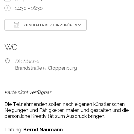
14:30 - 16:30
ZUM KALENDER HINZUFÜGEN
ICS herunterladen
Google Kalender
iCalendar
Office 365
Outlook Live
WO
Die Macher
Brandstraße 5, Cloppenburg
Karte nicht verfügbar
Die
T
eil
neh
men
den
sol
len
nach
ei
ge
nen
künst
le
ri
schen
Nei
gun
gen
und
F
ä
hig
kei
ten
ma
len
und
ge
stal
ten
und
die
per
sön
li
che
K
r
ea
ti
vi
tät
zum
A
us
druck
brin
gen.
Leitung:
Bernd Naumann