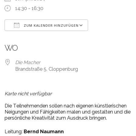
14:30 - 16:30
ZUM KALENDER HINZUFÜGEN
ICS herunterladen
Google Kalender
iCalendar
Office 365
Outlook Live
WO
Die Macher
Brandstraße 5, Cloppenburg
Karte nicht verfügbar
Die
T
eil
neh
men
den
sol
len
nach
ei
ge
nen
künst
le
ri
schen
Nei
gun
gen
und
F
ä
hig
kei
ten
ma
len
und
ge
stal
ten
und
die
per
sön
li
che
K
r
ea
ti
vi
tät
zum
A
us
druck
brin
gen.
Leitung:
Bernd Naumann