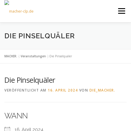
Zum
Inhalt
Menü
springen
ÜBER UNS
KULTOURFAHRTEN
AKTUELLES
DIE PINSELQUÄLER
TERMINE
ANGEBOTE
FÖRDERVEREIN
MACHER.
»
Veranstaltungen
»
Die Pinselquäler
Die Pinselquäler
KONTAKT
VERÖFFENTLICHT AM
16. APRIL 2024
VON
DIE_MACHER.
WANN
16. April 2024