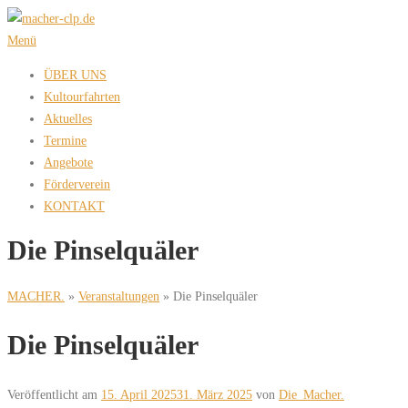
Zum
Inhalt
Menü
springen
ÜBER UNS
Kultourfahrten
Aktuelles
Termine
Angebote
Förderverein
KONTAKT
Die Pinselquäler
MACHER.
»
Veranstaltungen
»
Die Pinselquäler
Die Pinselquäler
Veröffentlicht am
15. April 2025
31. März 2025
von
Die_Macher.