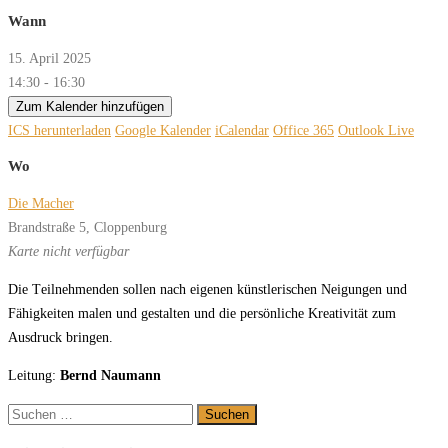
Wann
15. April 2025
14:30 - 16:30
Zum Kalender hinzufügen
ICS herunterladen
Google Kalender
iCalendar
Office 365
Outlook Live
Wo
Die Macher
Brandstraße 5, Cloppenburg
Karte nicht verfügbar
Die
T
eil
neh
men
den
sol
len
nach
ei
ge
nen
künst
le
ri
schen
Nei
gun
gen
und
F
ä
hig
kei
ten
ma
len
und
ge
stal
ten
und
die
per
sön
li
che
K
r
ea
ti
vi
tät
zum
A
us
druck
brin
gen.
Leitung:
Bernd Naumann
Suchen
nach: