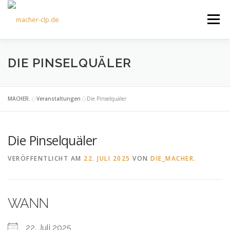
Zum
Inhalt
Menü
springen
ÜBER UNS
KULTOURFAHRTEN
AKTUELLES
DIE PINSELQUÄLER
TERMINE
ANGEBOTE
FÖRDERVEREIN
MACHER.
»
Veranstaltungen
»
Die Pinselquäler
Die Pinselquäler
KONTAKT
VERÖFFENTLICHT AM
22. JULI 2025
VON
DIE_MACHER.
WANN
22. Juli 2025