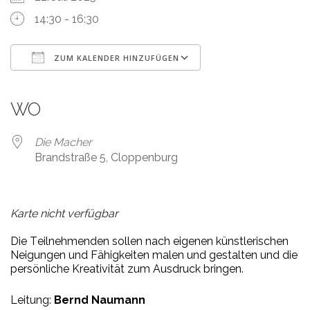
14:30 - 16:30
ZUM KALENDER HINZUFÜGEN
ICS herunterladen
Google Kalender
iCalendar
Office 365
Outlook Live
WO
Die Macher
Brandstraße 5, Cloppenburg
Karte nicht verfügbar
Die
T
eil
neh
men
den
sol
len
nach
ei
ge
nen
künst
le
ri
schen
Nei
gun
gen
und
F
ä
hig
kei
ten
ma
len
und
ge
stal
ten
und
die
per
sön
li
che
K
r
ea
ti
vi
tät
zum
A
us
druck
brin
gen.
Leitung:
Bernd Naumann