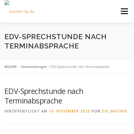
Zum
Inhalt
Menü
springen
ÜBER UNS
KULTOURFAHRTEN
AKTUELLES
EDV-SPRECHSTUNDE NACH
TERMINABSPRACHE
TERMINE
ANGEBOTE
FÖRDERVEREIN
MACHER.
»
Veranstaltungen
»
EDV-Sprechstunde nach Terminabsprache
KONTAKT
EDV-Sprechstunde nach
Terminabsprache
VERÖFFENTLICHT AM
16. NOVEMBER 2023
VON
DIE_MACHER.