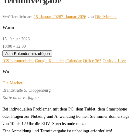
Terminvergabe
Veröffentlicht am
15. Januar 2026
7. Januar 2026
von
Die_Macher.
Wann
15. Januar 2026
10:00 - 12:00
Zum Kalender hinzufügen
ICS herunterladen
Google Kalender
iCalendar
Office 365
Outlook Live
Wo
Die Macher
Brandstraße 5, Cloppenburg
Karte nicht verfügbar
B
ei
in
di
vi
du
el
len
P
r
o
ble
men
mit
dem
PC,
dem
T
a
blet,
dem
Smar
t
pho
ne
oder
F
r
a
gen
zur
Nut
zung
und
An
w
en
dung
kön
nen
Sie
immer donnerstags
von 10 bis 12 Uhr
die
EDV
–
Spr
ech
stun
de
nut
z
en.
Eine Anmeldung und Terminvergabe ist unbedingt erforderlich!