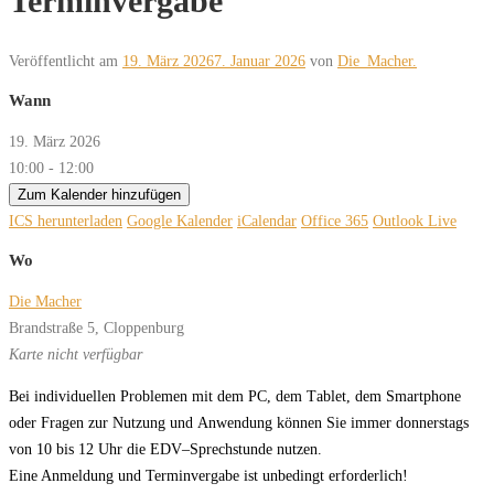
Terminvergabe
Veröffentlicht am
19. März 2026
7. Januar 2026
von
Die_Macher.
Wann
19. März 2026
10:00 - 12:00
Zum Kalender hinzufügen
ICS herunterladen
Google Kalender
iCalendar
Office 365
Outlook Live
Wo
Die Macher
Brandstraße 5, Cloppenburg
Karte nicht verfügbar
B
ei
in
di
vi
du
el
len
P
r
o
ble
men
mit
dem
PC,
dem
T
a
blet,
dem
Smar
t
pho
ne
oder
F
r
a
gen
zur
Nut
zung
und
An
w
en
dung
kön
nen
Sie
immer donnerstags
von 10 bis 12 Uhr
die
EDV
–
Spr
ech
stun
de
nut
z
en.
Eine Anmeldung und Terminvergabe ist unbedingt erforderlich!