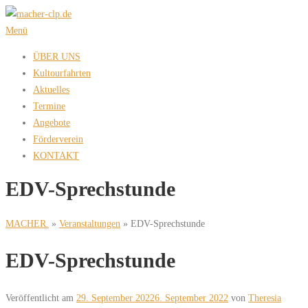
Zum
Inhalt
Menü
springen
ÜBER UNS
Kultourfahrten
Aktuelles
Termine
Angebote
Förderverein
KONTAKT
EDV-Sprechstunde
MACHER.
»
Veranstaltungen
»
EDV-Sprechstunde
EDV-Sprechstunde
Veröffentlicht am
29. September 2022
6. September 2022
von
Theresia