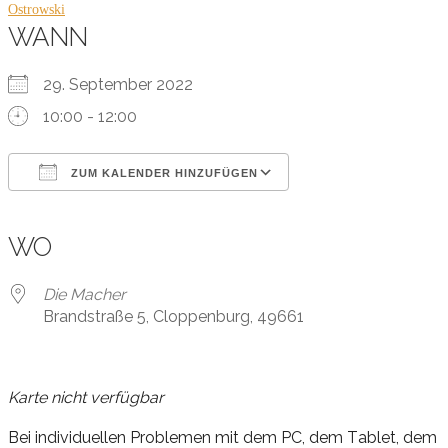
Ostrowski
WANN
29. September 2022
10:00 - 12:00
ZUM KALENDER HINZUFÜGEN
ICS herunterladen
Google Kalender
iCalendar
Office 365
Outlook Live
WO
Die Macher
Brandstraße 5, Cloppenburg, 49661
Karte nicht verfügbar
B
ei
in
di
vi
du
el
len
P
r
o
ble
men
mit
dem
PC,
dem
T
a
blet,
dem