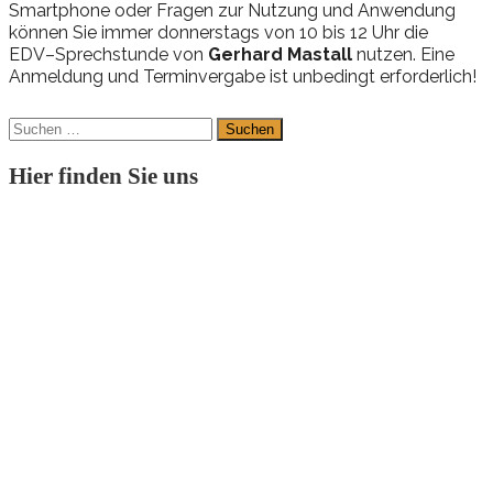
Smar
t
pho
ne
oder
F
r
a
gen
zur
Nut
zung
und
An
w
en
dung
kön
nen
Sie
immer donnerstags von 10 bis 12 Uhr
die
EDV
–
Spr
ech
stun
de
von
Gerhard Mastall
nut
z
en. Eine
Anmeldung und Terminvergabe ist unbedingt erforderlich!
Suchen
nach:
Hier finden Sie uns