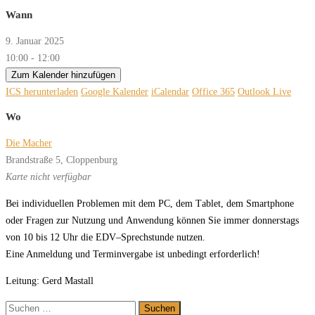
Wann
9. Januar 2025
10:00 - 12:00
Zum Kalender hinzufügen
ICS herunterladen
Google Kalender
iCalendar
Office 365
Outlook Live
Wo
Die Macher
Brandstraße 5, Cloppenburg
Karte nicht verfügbar
B
ei
in
di
vi
du
el
len
P
r
o
ble
men
mit
dem
PC,
dem
T
a
blet,
dem
Smar
t
pho
ne
oder
F
r
a
gen
zur
Nut
zung
und
An
w
en
dung
kön
nen
Sie
immer donnerstags
von 10 bis 12 Uhr
die
EDV
–
Spr
ech
stun
de
nut
z
en.
Eine Anmeldung und Terminvergabe ist unbedingt erforderlich!
Leitung: Gerd Mastall
Suchen