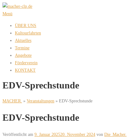
Zum
Inhalt
Menü
springen
ÜBER UNS
Kultourfahrten
Aktuelles
Termine
Angebote
Förderverein
KONTAKT
EDV-Sprechstunde
MACHER.
»
Veranstaltungen
»
EDV-Sprechstunde
EDV-Sprechstunde
Veröffentlicht am
9. Januar 2025
20. November 2024
von
Die_Macher.