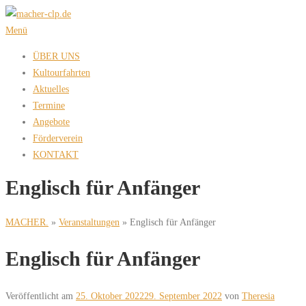
Zum
Inhalt
Menü
springen
ÜBER UNS
Kultourfahrten
Aktuelles
Termine
Angebote
Förderverein
KONTAKT
Englisch für Anfänger
MACHER.
»
Veranstaltungen
»
Englisch für Anfänger
Englisch für Anfänger
Veröffentlicht am
25. Oktober 2022
29. September 2022
von
Theresia