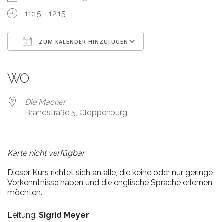
11:15 - 12:15
ZUM KALENDER HINZUFÜGEN
ICS herunterladen
Google Kalender
iCalendar
Office 365
Outlook Live
WO
Die Macher
Brandstraße 5, Cloppenburg
Karte nicht verfügbar
Dieser Kurs richtet sich an alle, die keine oder nur geringe
Vorkenntnisse haben und die englische Sprache erlernen
möchten.
Leitung:
Sigrid Meyer