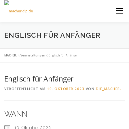
Zum
Inhalt
Menü
springen
ÜBER UNS
KULTOURFAHRTEN
AKTUELLES
ENGLISCH FÜR ANFÄNGER
TERMINE
ANGEBOTE
FÖRDERVEREIN
MACHER.
»
Veranstaltungen
»
Englisch für Anfänger
Englisch für Anfänger
KONTAKT
VERÖFFENTLICHT AM
10. OKTOBER 2023
VON
DIE_MACHER.
WANN
10. Oktober 2023