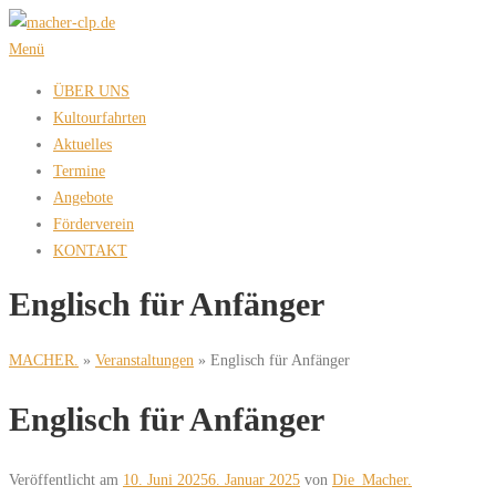
Zum
Inhalt
Menü
springen
ÜBER UNS
Kultourfahrten
Aktuelles
Termine
Angebote
Förderverein
KONTAKT
Englisch für Anfänger
MACHER.
»
Veranstaltungen
»
Englisch für Anfänger
Englisch für Anfänger
Veröffentlicht am
10. Juni 2025
6. Januar 2025
von
Die_Macher.