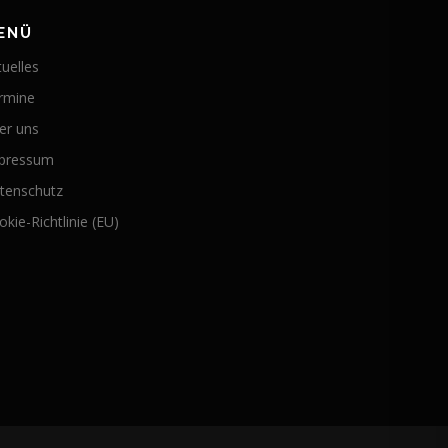
ENÜ
tuelles
rmine
er uns
pressum
tenschutz
kie-Richtlinie (EU)