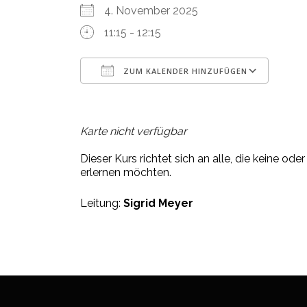
4. November 2025
11:15 - 12:15
ZUM KALENDER HINZUFÜGEN
ICS herunterladen
Google Kalender
iCalendar
Office 365
Outlook Live
Karte nicht verfügbar
Dieser Kurs richtet sich an alle, die keine o
erlernen möchten.
Leitung:
Sigrid Meyer