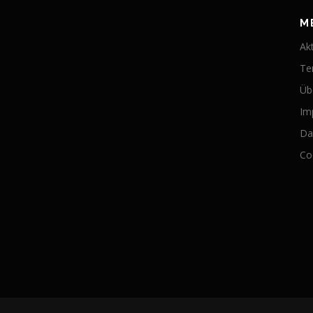
M
Ak
Te
Üb
Im
Da
Coo