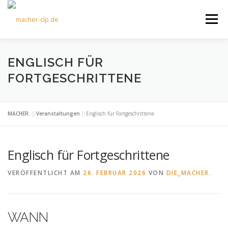
Zum
Inhalt
Menü
springen
ÜBER UNS
KULTOURFAHRTEN
AKTUELLES
ENGLISCH FÜR
FORTGESCHRITTENE
TERMINE
ANGEBOTE
FÖRDERVEREIN
MACHER.
»
Veranstaltungen
»
Englisch für Fortgeschrittene
KONTAKT
Englisch für Fortgeschrittene
VERÖFFENTLICHT AM
26. FEBRUAR 2026
VON
DIE_MACHER.
WANN