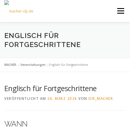
Zum
Inhalt
Menü
springen
ÜBER UNS
KULTOURFAHRTEN
AKTUELLES
ENGLISCH FÜR
FORTGESCHRITTENE
TERMINE
ANGEBOTE
FÖRDERVEREIN
MACHER.
»
Veranstaltungen
»
Englisch für Fortgeschrittene
KONTAKT
Englisch für Fortgeschrittene
VERÖFFENTLICHT AM
26. MÄRZ 2026
VON
DIE_MACHER.
WANN