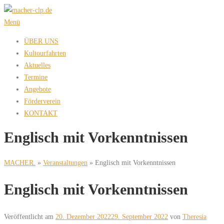
Zum
Inhalt
Menü
springen
ÜBER UNS
Kultourfahrten
Aktuelles
Termine
Angebote
Förderverein
KONTAKT
Englisch mit Vorkenntnissen
MACHER.
»
Veranstaltungen
»
Englisch mit Vorkenntnissen
Englisch mit Vorkenntnissen
Veröffentlicht am
20. Dezember 2022
29. September 2022
von
Theresia