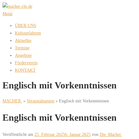
Zum
Inhalt
Menü
springen
ÜBER UNS
Kultourfahrten
Aktuelles
Termine
Angebote
Förderverein
KONTAKT
Englisch mit Vorkenntnissen
MACHER.
»
Veranstaltungen
»
Englisch mit Vorkenntnissen
Englisch mit Vorkenntnissen
Veröffentlicht am
25. Februar 2025
6. Januar 2025
von
Die_Macher.