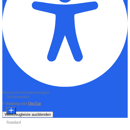
Barrierefreiheitsanpassungen
Inhaltsmodule
Präsentiert von
OneTap
Schriftgröße
Werkzeugleiste ausblenden
Standard