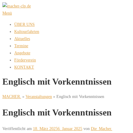
Zum
Inhalt
Menü
springen
ÜBER UNS
Kultourfahrten
Aktuelles
Termine
Angebote
Förderverein
KONTAKT
Englisch mit Vorkenntnissen
MACHER.
»
Veranstaltungen
»
Englisch mit Vorkenntnissen
Englisch mit Vorkenntnissen
Veröffentlicht am
18. März 2025
6. Januar 2025
von
Die_Macher.