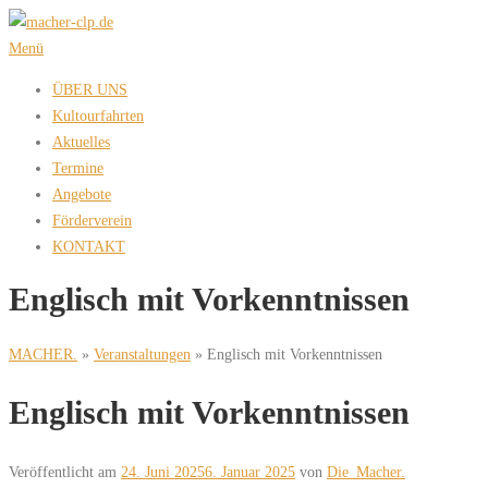
Zum
Inhalt
Menü
springen
ÜBER UNS
Kultourfahrten
Aktuelles
Termine
Angebote
Förderverein
KONTAKT
Englisch mit Vorkenntnissen
MACHER.
»
Veranstaltungen
»
Englisch mit Vorkenntnissen
Englisch mit Vorkenntnissen
Veröffentlicht am
24. Juni 2025
6. Januar 2025
von
Die_Macher.