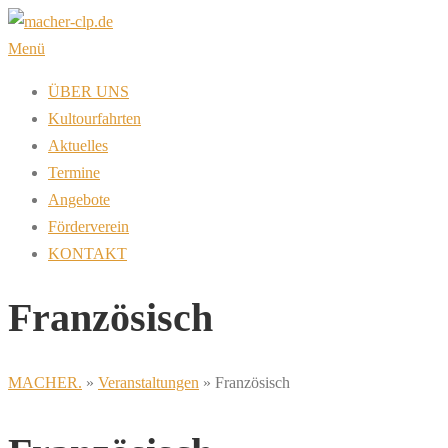
Zum
Inhalt
Menü
springen
ÜBER UNS
Kultourfahrten
Aktuelles
Termine
Angebote
Förderverein
KONTAKT
Französisch
MACHER.
»
Veranstaltungen
»
Französisch