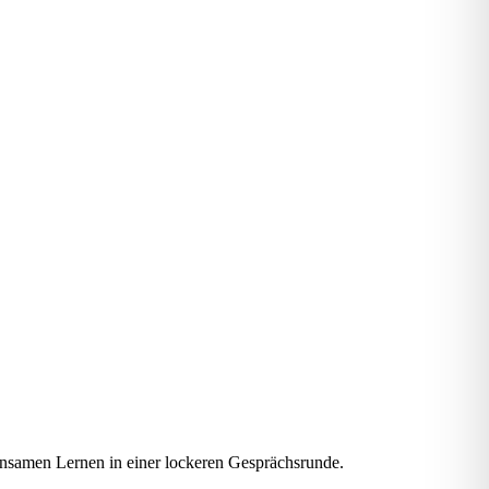
n
sa
men
L
er
nen
in
ei
ner
lo
cke
r
en
Ge
spr
ächs
runde
.