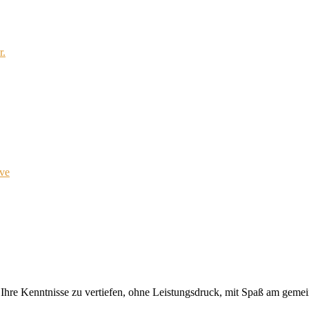
r.
ve
I
h
r
e
Kenn
t
nis
se
zu
v
er
tie
f
en,
oh
ne
L
eis
tungs
druck
,
mit
Spaß
am
ge
mei