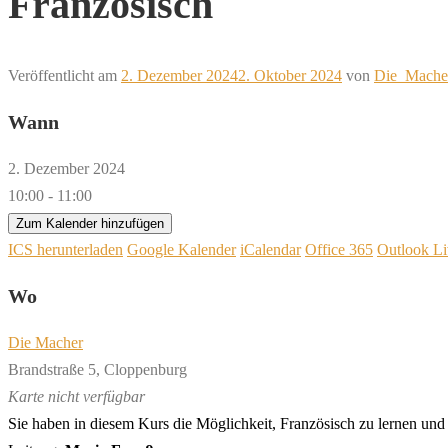
Französisch
Veröffentlicht am
2. Dezember 2024
2. Oktober 2024
von
Die_Mache
Wann
2. Dezember 2024
10:00 - 11:00
Zum Kalender hinzufügen
ICS herunterladen
Google Kalender
iCalendar
Office 365
Outlook Li
Wo
Die Macher
Brandstraße 5, Cloppenburg
Karte nicht verfügbar
Sie
ha
ben
in
die
sem
Kurs
die
M
ög
lich
keit,
F
r
an
z
ö
sisch
zu
ler
nen
und