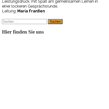
L
eis
tungs
druck
,
mit
Spaß
am
ge
mein
sa
men
L
er
nen
in
ei
ner
lo
cke
r
en
Ge
spr
ächs
runde
.
Leitung:
Maria Franßen
Suchen
nach:
Hier finden Sie uns