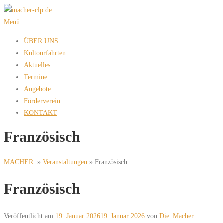
Zum
Inhalt
Menü
springen
ÜBER UNS
Kultourfahrten
Aktuelles
Termine
Angebote
Förderverein
KONTAKT
Französisch
MACHER.
»
Veranstaltungen
»
Französisch
Französisch
Veröffentlicht am
19. Januar 2026
19. Januar 2026
von
Die_Macher.