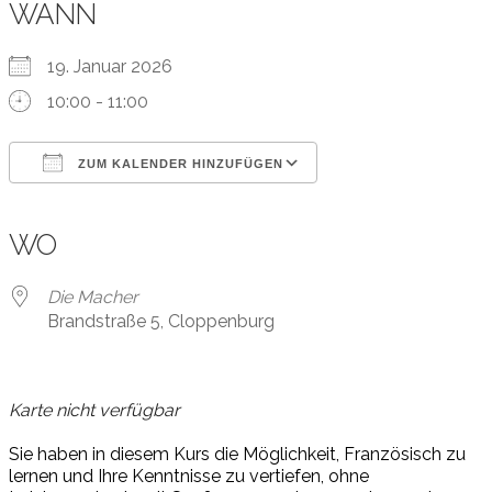
WANN
19. Januar 2026
10:00 - 11:00
ZUM KALENDER HINZUFÜGEN
ICS herunterladen
Google Kalender
iCalendar
Office 365
Outlook Live
WO
Die Macher
Brandstraße 5, Cloppenburg
Karte nicht verfügbar
Sie
ha
ben
in
die
sem
Kurs
die
M
ög
lich
keit,
F
r
an
z
ö
sisch
zu
ler
nen
und
I
h
r
e
Kenn
t
nis
se
zu
v
er
tie
f
en,
oh
ne