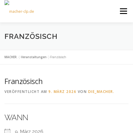
Zum
Inhalt
Menü
springen
ÜBER UNS
KULTOURFAHRTEN
AKTUELLES
FRANZÖSISCH
TERMINE
ANGEBOTE
FÖRDERVEREIN
MACHER.
»
Veranstaltungen
»
Französisch
Französisch
KONTAKT
VERÖFFENTLICHT AM
9. MÄRZ 2026
VON
DIE_MACHER.
WANN
9. März 2026