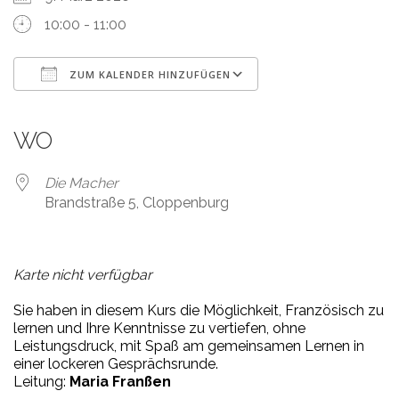
10:00 - 11:00
ZUM KALENDER HINZUFÜGEN
ICS herunterladen
Google Kalender
iCalendar
Office 365
Outlook Live
WO
Die Macher
Brandstraße 5, Cloppenburg
Karte nicht verfügbar
Sie
ha
ben
in
die
sem
Kurs
die
M
ög
lich
keit,
F
r
an
z
ö
sisch
zu
ler
nen
und
I
h
r
e
Kenn
t
nis
se
zu
v
er
tie
f
en,
oh
ne
L
eis
tungs
druck
,
mit
Spaß
am
ge
mein
sa
men
L
er
nen
in
ei
ner
lo
cke
r
en
Ge
spr
ächs
runde
.
Leitung:
Maria Franßen