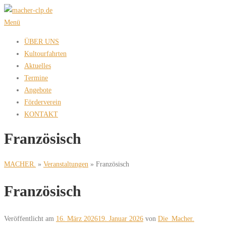
Zum
Inhalt
Menü
springen
ÜBER UNS
Kultourfahrten
Aktuelles
Termine
Angebote
Förderverein
KONTAKT
Französisch
MACHER.
»
Veranstaltungen
»
Französisch
Französisch
Veröffentlicht am
16. März 2026
19. Januar 2026
von
Die_Macher.