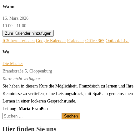
Wann
16. März 2026
10:00 - 11:00
Zum Kalender hinzufügen
ICS herunterladen
Google Kalender
iCalendar
Office 365
Outlook Live
Wo
Die Macher
Brandstraße 5, Cloppenburg
Karte nicht verfügbar
Sie
ha
ben
in
die
sem
Kurs
die
M
ög
lich
keit,
F
r
an
z
ö
sisch
zu
ler
nen
und
I
h
r
e
Kenn
t
nis
se
zu
v
er
tie
f
en,
oh
ne
L
eis
tungs
druck
,
mit
Spaß
am
ge
mein
sa
men
L
er
nen
in
ei
ner
lo
cke
r
en
Ge
spr
ächs
runde
.
Leitung:
Maria Franßen
Suchen
nach:
Hier finden Sie uns