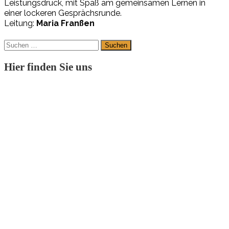
L
eis
tungs
druck
,
mit
Spaß
am
ge
mein
sa
men
L
er
nen
in
ei
ner
lo
cke
r
en
Ge
spr
ächs
runde
.
Leitung:
Maria Franßen
Suchen
nach:
Hier finden Sie uns