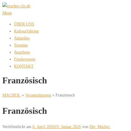
Zum
Inhalt
Menü
springen
ÜBER UNS
Kultourfahrten
Aktuelles
Termine
Angebote
Förderverein
KONTAKT
Französisch
MACHER.
»
Veranstaltungen
»
Französisch
Französisch
Veröffentlicht am
6. April 2026
19. Januar 2026
von
Die_Macher.