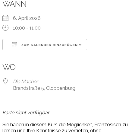
WANN
6. April 2026
10:00 - 11:00
ZUM KALENDER HINZUFÜGEN
ICS herunterladen
Google Kalender
iCalendar
Office 365
Outlook Live
WO
Die Macher
Brandstraße 5, Cloppenburg
Karte nicht verfügbar
Sie
ha
ben
in
die
sem
Kurs
die
M
ög
lich
keit,
F
r
an
z
ö
sisch
zu
ler
nen
und
I
h
r
e
Kenn
t
nis
se
zu
v
er
tie
f
en,
oh
ne