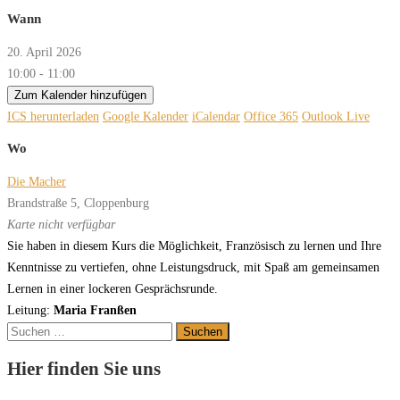
Wann
20. April 2026
10:00 - 11:00
Zum Kalender hinzufügen
ICS herunterladen
Google Kalender
iCalendar
Office 365
Outlook Live
Wo
Die Macher
Brandstraße 5, Cloppenburg
Karte nicht verfügbar
Sie
ha
ben
in
die
sem
Kurs
die
M
ög
lich
keit,
F
r
an
z
ö
sisch
zu
ler
nen
und
I
h
r
e
Kenn
t
nis
se
zu
v
er
tie
f
en,
oh
ne
L
eis
tungs
druck
,
mit
Spaß
am
ge
mein
sa
men
L
er
nen
in
ei
ner
lo
cke
r
en
Ge
spr
ächs
runde
.
Leitung:
Maria Franßen
Suchen
nach:
Hier finden Sie uns