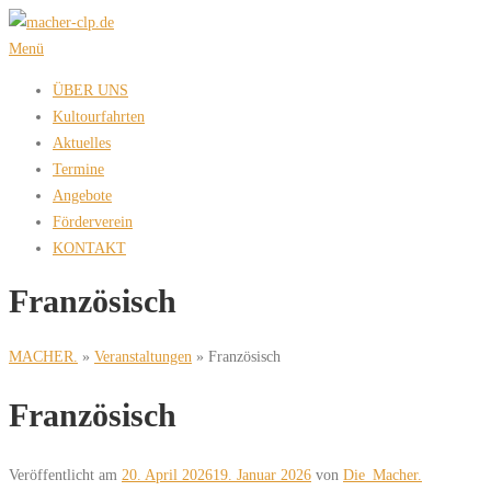
Zum
Inhalt
Menü
springen
ÜBER UNS
Kultourfahrten
Aktuelles
Termine
Angebote
Förderverein
KONTAKT
Französisch
MACHER.
»
Veranstaltungen
»
Französisch
Französisch
Veröffentlicht am
20. April 2026
19. Januar 2026
von
Die_Macher.