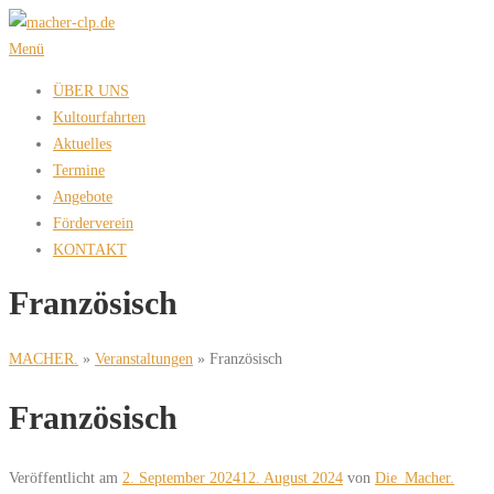
Zum
Inhalt
Menü
springen
ÜBER UNS
Kultourfahrten
Aktuelles
Termine
Angebote
Förderverein
KONTAKT
Französisch
MACHER.
»
Veranstaltungen
»
Französisch
Französisch
Veröffentlicht am
2. September 2024
12. August 2024
von
Die_Macher.