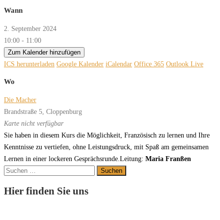
Wann
2. September 2024
10:00 - 11:00
Zum Kalender hinzufügen
ICS herunterladen
Google Kalender
iCalendar
Office 365
Outlook Live
Wo
Die Macher
Brandstraße 5, Cloppenburg
Karte nicht verfügbar
Sie
ha
ben
in
die
sem
Kurs
die
M
ög
lich
keit,
F
r
an
z
ö
sisch
zu
ler
nen
und
I
h
r
e
Kenn
t
nis
se
zu
v
er
tie
f
en,
oh
ne
L
eis
tungs
druck
,
mit
Spaß
am
ge
mein
sa
men
L
er
nen
in
ei
ner
lo
cke
r
en
Ge
spr
ächs
runde
.
Leitung:
Maria Franßen
Suchen
nach:
Hier finden Sie uns