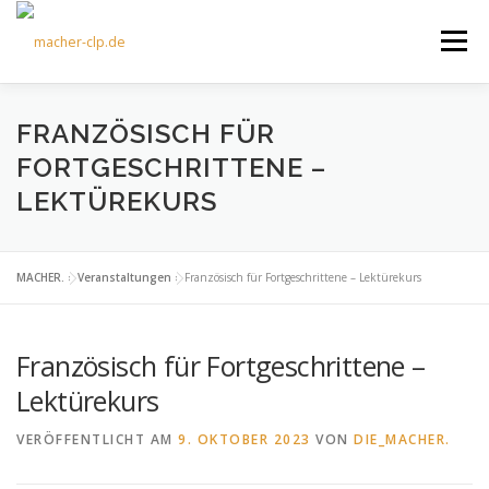
Zum
Inhalt
Menü
springen
ÜBER UNS
KULTOURFAHRTEN
AKTUELLES
FRANZÖSISCH FÜR
FORTGESCHRITTENE –
LEKTÜREKURS
TERMINE
ANGEBOTE
FÖRDERVEREIN
MACHER.
»
Veranstaltungen
»
Französisch für Fortgeschrittene – Lektürekurs
KONTAKT
Französisch für Fortgeschrittene –
Lektürekurs
VERÖFFENTLICHT AM
9. OKTOBER 2023
VON
DIE_MACHER.