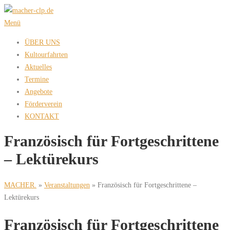
Zum
Inhalt
Menü
springen
ÜBER UNS
Kultourfahrten
Aktuelles
Termine
Angebote
Förderverein
KONTAKT
Französisch für Fortgeschrittene
– Lektürekurs
MACHER.
»
Veranstaltungen
»
Französisch für Fortgeschrittene –
Lektürekurs
Französisch für Fortgeschrittene