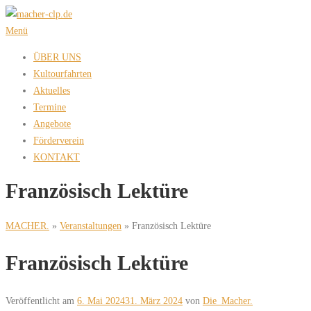
Zum
Inhalt
Menü
springen
ÜBER UNS
Kultourfahrten
Aktuelles
Termine
Angebote
Förderverein
KONTAKT
Französisch Lektüre
MACHER.
»
Veranstaltungen
»
Französisch Lektüre
Französisch Lektüre
Veröffentlicht am
6. Mai 2024
31. März 2024
von
Die_Macher.