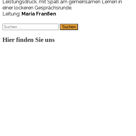
L
eis
tungs
druck
,
mit
Spaß
am
ge
mein
sa
men
L
er
nen
in
ei
ner
lo
cke
r
en
Ge
spr
ächs
runde
.
Leitung:
Maria Franßen
Suchen
nach:
Hier finden Sie uns