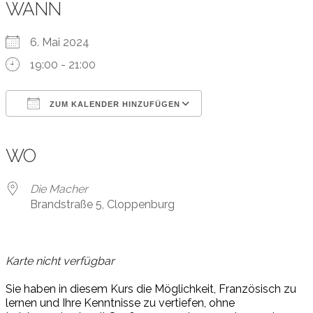
WANN
6. Mai 2024
19:00 - 21:00
ZUM KALENDER HINZUFÜGEN
ICS herunterladen
Google Kalender
iCalendar
Office 365
Outlook Live
WO
Die Macher
Brandstraße 5, Cloppenburg
Karte nicht verfügbar
Sie
ha
ben
in
die
sem
Kurs
die
M
ög
lich
keit,
F
r
an
z
ö
sisch
zu
ler
nen
und
I
h
r
e
Kenn
t
nis
se
zu
v
er
tie
f
en,
oh
ne