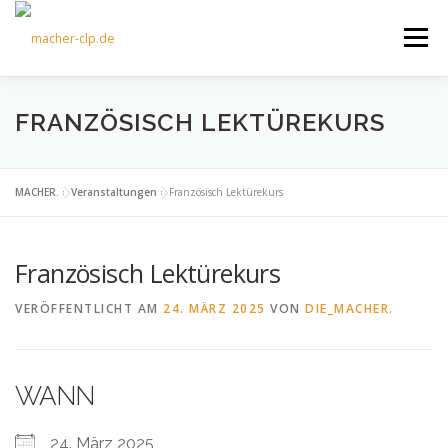
Zum
Inhalt
Menü
springen
ÜBER UNS
KULTOURFAHRTEN
AKTUELLES
FRANZÖSISCH LEKTÜREKURS
TERMINE
ANGEBOTE
FÖRDERVEREIN
MACHER.
»
Veranstaltungen
»
Französisch Lektürekurs
Französisch Lektürekurs
KONTAKT
VERÖFFENTLICHT AM
24. MÄRZ 2025
VON
DIE_MACHER.
WANN
24. März 2025