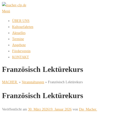
Zum
Inhalt
Menü
springen
ÜBER UNS
Kultourfahrten
Aktuelles
Termine
Angebote
Förderverein
KONTAKT
Französisch Lektürekurs
MACHER.
»
Veranstaltungen
»
Französisch Lektürekurs
Französisch Lektürekurs
Veröffentlicht am
30. März 2026
19. Januar 2026
von
Die_Macher.