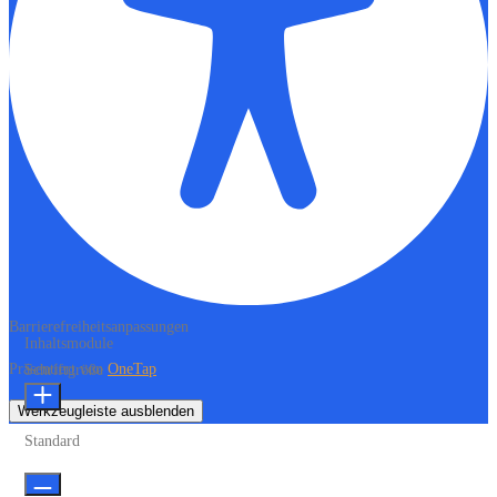
Barrierefreiheitsanpassungen
Inhaltsmodule
Präsentiert von
OneTap
Schriftgröße
Werkzeugleiste ausblenden
Standard