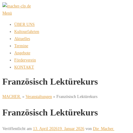
Zum
Inhalt
Menü
springen
ÜBER UNS
Kultourfahrten
Aktuelles
Termine
Angebote
Förderverein
KONTAKT
Französisch Lektürekurs
MACHER.
»
Veranstaltungen
»
Französisch Lektürekurs
Französisch Lektürekurs
Veröffentlicht am
13. April 2026
19. Januar 2026
von
Die_Macher.