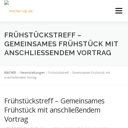
Zum
Inhalt
Menü
springen
ÜBER UNS
KULTOURFAHRTEN
AKTUELLES
FRÜHSTÜCKSTREFF –
GEMEINSAMES FRÜHSTÜCK MIT
ANSCHLIESSENDEM VORTRAG
TERMINE
ANGEBOTE
FÖRDERVEREIN
MACHER.
»
Veranstaltungen
»
Frühstückstreff – Gemeinsames Frühstück mit
KONTAKT
anschließendem Vortrag
Frühstückstreff – Gemeinsames
Frühstück mit anschließendem
Vortrag