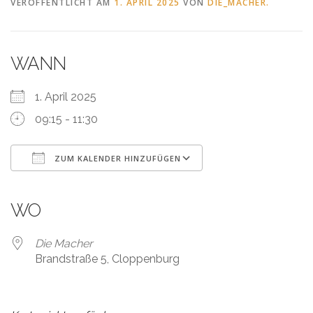
VERÖFFENTLICHT AM
1. APRIL 2025
VON
DIE_MACHER.
WANN
1. April 2025
09:15 - 11:30
ZUM KALENDER HINZUFÜGEN
ICS herunterladen
Google Kalender
iCalendar
Office 365
Outlook Live
WO
Die Macher
Brandstraße 5, Cloppenburg